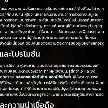
ียรของแพลตฟอร์มและความเรียบง่ายในการเข้าถึงฟีเจอร์ต่าง ๆ
งใช้เวลาศึกษานาน ผู้ใช้งานหลายคนรายงานว่าการจัดวางเมนูและ
จากนี้การออกแบบกราฟิกและสีสันของเว็บไซต์ยังเป็นมิตรกับสายตา
งโดยไม่รู้สึกล้าหรือรำคาญ ความเห็นจากผู้ใช้งานยังระบุว่า g2g
ทธิภาพและลดปัญหาในการใช้งาน การอัปเดตระบบและฟีเจอร์ต่าง ๆ
ความสะดุด นอกจากนี้ผู้ใช้งานยังสามารถแสดงความคิดเห็นหรือ
่างต่อเนื่องและตอบสนองต่อความต้องการของผู้ใช้อย่างแท้จริง
มและโปรโมชั่น
ในการใช้งาน ผู้เล่นสามารถปรับแต่งประสบการณ์ของตัวเองให้
ี่เปลี่ยนไปตามช่วงเวลา ทำให้ผู้ใช้งานไม่รู้สึกจำเจ และยัง
นอกจากนี้
สล็อตออนไลน์ ฝาก-ถอนไม่มีขั้นต่ำ
ผู้ใช้งานสามารถ
ไม่พลาดโอกาสสำคัญในการใช้ฟีเจอร์หรือเข้าร่วมกิจกรรมพิเศษ
งทางสนับสนุน ทำให้ทีมงานสามารถปรับปรุงบริการและตอบสนอง
ู้เล่นหลายคนชื่นชอบเพราะรู้สึกว่าแพลตฟอร์มใส่ใจผู้ใช้อย่างแท้จริง
ความน่าเชื่อถือ