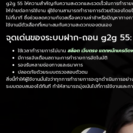
g2g 55 ให้ความสำคัญกับความสะดวกและรวดเร็วในการทำราย
ให้ง่ายต่อการใช้งาน ผู้ใช้งานสามารถทำรายการด้วยตัวเองโดยไ
ไม่กี่นาที ซึ่งช่วยลดความกังวลเรื่องความล่าช้าหรือปัญหาทา
ใช้งานมีตัวเลือกที่เหมาะสมกับความสะดวกของตนเอง
จุดเด่นของระบบฝาก-ถอน g2g 55:
ใช้เวลาทำรายการไม่นาน
สล็อต เว็บตรง แตกหนักเครดิตฟ
มีการแจ้งเตือนสถานะการทำรายการอัตโนมัติ
รองรับหลายช่องทางและธนาคาร
ปลอดภัยด้วยระบบตรวจสอบตัวตน
สิ่งนี้ทำให้ผู้ใช้งานมั่นใจว่าทุกการทำรายการจะถูกดำเนินการอย
ระบบตอบสนองได้ทันที ทำให้สามารถมุ่งเน้นไปที่การใช้งานและก