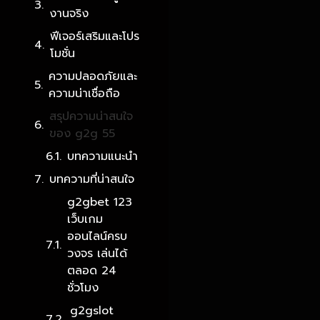
งานจริง
ฟีเจอร์เสริมและโปร
โมชั่น
ความปลอดภัยและ
ความน่าเชื่อถือ
สรุปความน่าสนใจ
ของ g2g 55
บทความแนะนำ
บทความที่น่าสนใจ
g2gbet 123
เว็บเกม
ออนไลน์ครบ
วงจร เล่นได้
ตลอด 24
ชั่วโมง
g2gslot