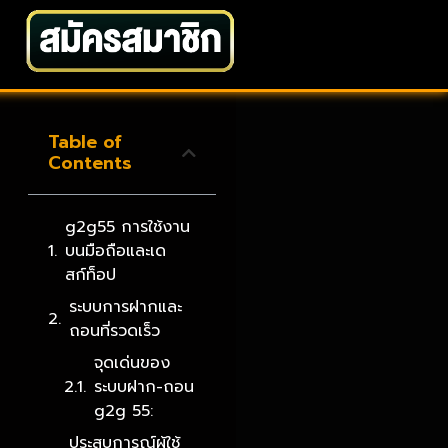
Table of
Contents
g2g55 การใช้งาน
บนมือถือและเด
สก์ท็อป
ระบบการฝากและ
ถอนที่รวดเร็ว
จุดเด่นของ
ระบบฝาก-ถอน
g2g 55:
ประสบการณ์ผู้ใช้