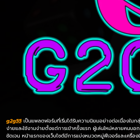
g2g55
เป็นแพลตฟอร์มที่เริ่มได้รับความนิยมอย่างต่อเนื่องในกลุ
ง่ายและใช้งานง่ายตั้งแต่การเข้าครั้งแรก ผู้เล่นใหม่หลายคนบอ
ชัดเจน หน้าแรกของเว็บไซต์มีการแบ่งหมวดหมู่ฟีเจอร์และเครื่องมือ