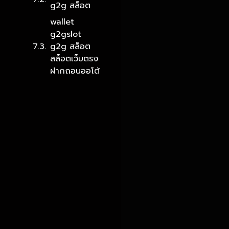
g2g สล็อต
wallet
g2gslot
g2g สล็อต
สล็อตเว็บตรง
ฝากถอนออโต้