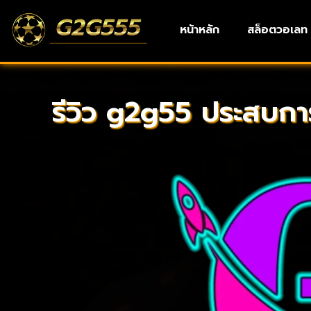
หน้าหลัก
สล็อตวอเลท
รีวิว g2g55 ประสบการ